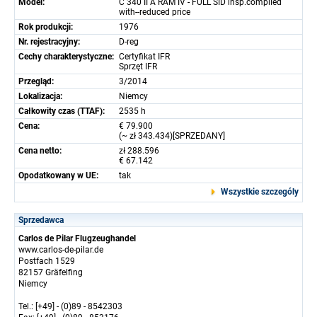
Model:
C 340 II A RAM IV - FULL SID insp.complied
with--reduced price
Rok produkcji:
1976
Nr. rejestracyjny:
D-reg
Cechy charakterystyczne:
Certyfikat IFR
Sprzęt IFR
Przegląd:
3/2014
Lokalizacja:
Niemcy
Całkowity czas (TTAF):
2535 h
Cena:
€ 79.900
(~ zł 343.434)[SPRZEDANY]
Cena netto:
zł 288.596
€ 67.142
Opodatkowany w UE:
tak
Wszystkie szczególy
Sprzedawca
Carlos de Pilar Flugzeughandel
www.carlos-de-pilar.de
Postfach 1529
82157 Gräfelfing
Niemcy
Tel.: [+49] - (0)89 - 8542303