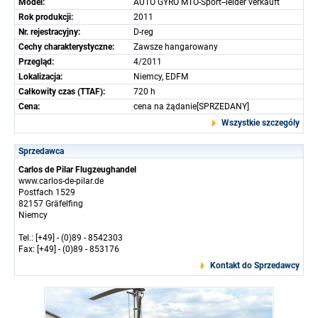
Model:
AUTO GYRO MTO-Sport--leider verkauft
Rok produkcji:
2011
Nr. rejestracyjny:
D-reg
Cechy charakterystyczne:
Zawsze hangarowany
Przegląd:
4/2011
Lokalizacja:
Niemcy, EDFM
Całkowity czas (TTAF):
720 h
Cena:
cena na żądanie[SPRZEDANY]
Wszystkie szczególy
Sprzedawca
Carlos de Pilar Flugzeughandel
www.carlos-de-pilar.de
Postfach 1529
82157 Gräfelfing
Niemcy
Tel.: [+49] - (0)89 - 8542303
Fax: [+49] - (0)89 - 853176
Kontakt do Sprzedawcy