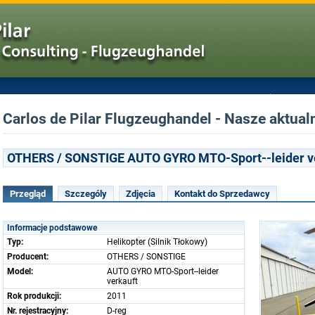
Carlos de Pilar Flugzeughandel - Nasze aktualn
OTHERS / SONSTIGE AUTO GYRO MTO-Sport--leider v
Przegląd
Szczególy
Zdjęcia
Kontakt do Sprzedawcy
Informacje podstawowe
Typ:
Helikopter (Silnik Tłokowy)
Producent:
OTHERS / SONSTIGE
Model:
AUTO GYRO MTO-Sport--leider
verkauft
Rok produkcji:
2011
Nr. rejestracyjny:
D-reg