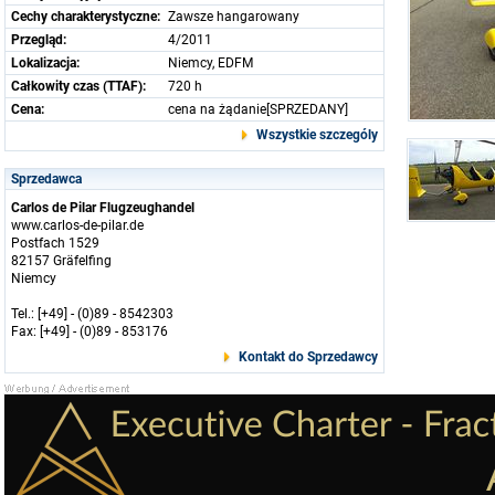
Cechy charakterystyczne:
Zawsze hangarowany
Przegląd:
4/2011
Lokalizacja:
Niemcy, EDFM
Całkowity czas (TTAF):
720 h
Cena:
cena na żądanie[SPRZEDANY]
Wszystkie szczególy
Sprzedawca
Carlos de Pilar Flugzeughandel
www.carlos-de-pilar.de
Postfach 1529
82157 Gräfelfing
Niemcy
Tel.: [+49] - (0)89 - 8542303
Fax: [+49] - (0)89 - 853176
Kontakt do Sprzedawcy