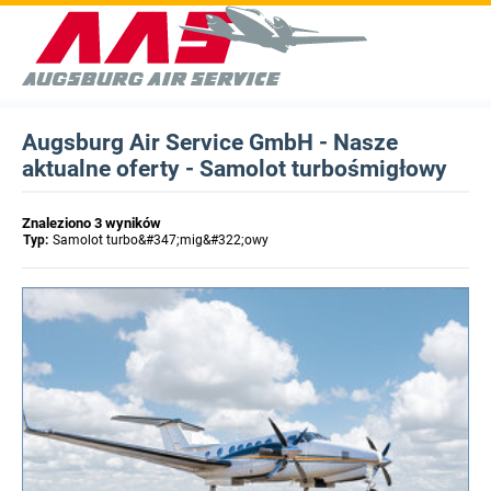
Augsburg Air Service GmbH - Nasze
aktualne oferty - Samolot turbośmigłowy
Znaleziono 3 wyników
Typ:
Samolot turbo&#347;mig&#322;owy