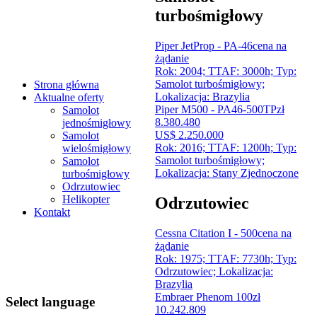
turbośmigłowy
Piper JetProp - PA-46
cena na
żądanie
Rok: 2004; TTAF: 3000h; Typ:
Samolot turbośmigłowy;
Strona główna
Lokalizacja: Brazylia
Aktualne oferty
Piper M500 - PA46-500TP
zł
Samolot
8.380.480
jednośmigłowy
US$ 2.250.000
Samolot
Rok: 2016; TTAF: 1200h; Typ:
wielośmigłowy
Samolot turbośmigłowy;
Samolot
Lokalizacja: Stany Zjednoczone
turbośmigłowy
Odrzutowiec
Helikopter
Odrzutowiec
Kontakt
Cessna Citation I - 500
cena na
żądanie
Rok: 1975; TTAF: 7730h; Typ:
Odrzutowiec; Lokalizacja:
Brazylia
Embraer Phenom 100
zł
Select language
10.242.809