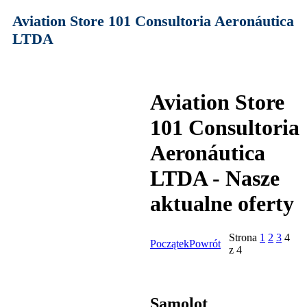
Aviation Store 101 Consultoria Aeronáutica
LTDA
Aviation Store
101 Consultoria
Aeronáutica
LTDA - Nasze
aktualne oferty
Strona
1
2
3
4
Początek
Powrót
z 4
Samolot