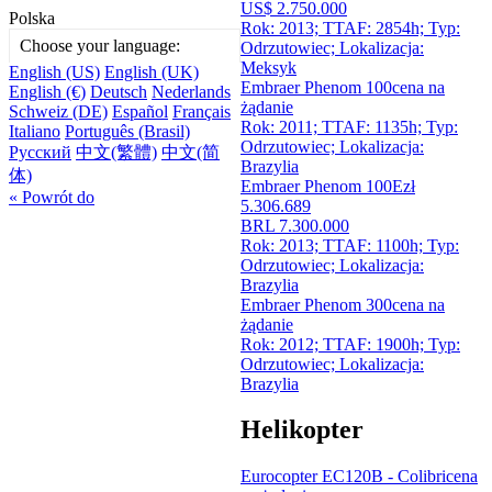
US$ 2.750.000
Polska
Rok: 2013; TTAF: 2854h; Typ:
Choose your language:
Odrzutowiec; Lokalizacja:
Meksyk
English (US)
English (UK)
Embraer Phenom 100
cena na
English (€)
Deutsch
Nederlands
żądanie
Schweiz (DE)
Español
Français
Rok: 2011; TTAF: 1135h; Typ:
Italiano
Português (Brasil)
Odrzutowiec; Lokalizacja:
Русский
中文(繁體)
中文(简
Brazylia
体)
Embraer Phenom 100E
zł
« Powrót do
5.306.689
BRL 7.300.000
Rok: 2013; TTAF: 1100h; Typ:
Odrzutowiec; Lokalizacja:
Brazylia
Embraer Phenom 300
cena na
żądanie
Rok: 2012; TTAF: 1900h; Typ:
Odrzutowiec; Lokalizacja:
Brazylia
Helikopter
Eurocopter EC120B - Colibri
cena