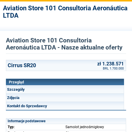
Aviation Store 101 Consultoria Aeronáutica
LTDA
Aviation Store 101 Consultoria
Aeronáutica LTDA - Nasze aktualne oferty
zł 1.238.571
Cirrus SR20
BRL 1.700.000
Przegląd
Szczególy
Zdjęcia
Kontakt do Sprzedawcy
Informacje podstawowe
Typ:
Samolot jednośmigłowy