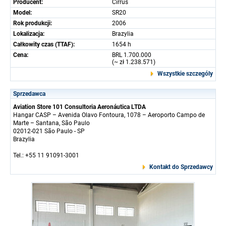
Producent:
Cirrus
Model:
SR20
Rok produkcji:
2006
Lokalizacja:
Brazylia
Całkowity czas (TTAF):
1654 h
Cena:
BRL 1.700.000
(~ zł 1.238.571)
Wszystkie szczególy
Sprzedawca
Aviation Store 101 Consultoria Aeronáutica LTDA
Hangar CASP – Avenida Olavo Fontoura, 1078 – Aeroporto Campo de
Marte – Santana, São Paulo
02012-021 São Paulo - SP
Brazylia
Tel.: +55 11 91091-3001
Kontakt do Sprzedawcy