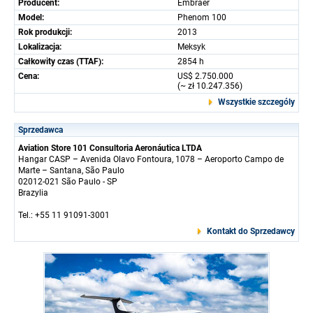
Producent:
Embraer
Model:
Phenom 100
Rok produkcji:
2013
Lokalizacja:
Meksyk
Całkowity czas (TTAF):
2854 h
Cena:
US$ 2.750.000
(~ zł 10.247.356)
Wszystkie szczególy
Sprzedawca
Aviation Store 101 Consultoria Aeronáutica LTDA
Hangar CASP – Avenida Olavo Fontoura, 1078 – Aeroporto Campo de
Marte – Santana, São Paulo
02012-021 São Paulo - SP
Brazylia
Tel.: +55 11 91091-3001
Kontakt do Sprzedawcy