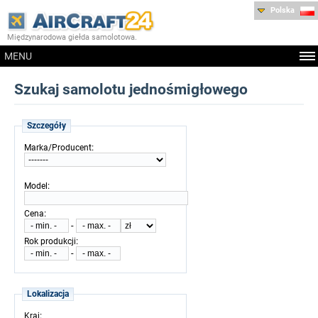
Polska
Międzynarodowa giełda samolotowa.
MENU
Szukaj samolotu jednośmigłowego
Szczegóły
:
Marka/Producent
:
Model
:
Cena
-
:
Rok produkcji
-
Lokalizacja
:
Kraj