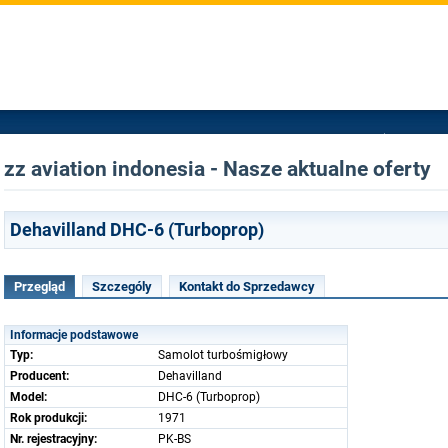
zz aviation indonesia - Nasze aktualne oferty
Dehavilland DHC-6 (Turboprop)
Przegląd
Szczególy
Kontakt do Sprzedawcy
Informacje podstawowe
Typ:
Samolot turbośmigłowy
Producent:
Dehavilland
Model:
DHC-6 (Turboprop)
Rok produkcji:
1971
Nr. rejestracyjny:
PK-BS