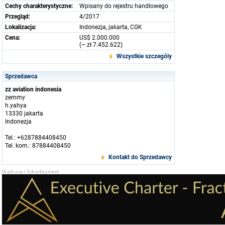
Cechy charakterystyczne:
Wpisany do rejestru handlowego
Przegląd:
4/2017
Lokalizacja:
Indonezja, jakarta, CGK
Cena:
US$ 2.000.000
(~ zł 7.452.622)
Wszystkie szczególy
Sprzedawca
zz aviation indonesia
zemmy
h.yahya
13330 jakarta
Indonezja
Tel.: +6287884408450
Tel. kom.: 87884408450
Kontakt do Sprzedawcy