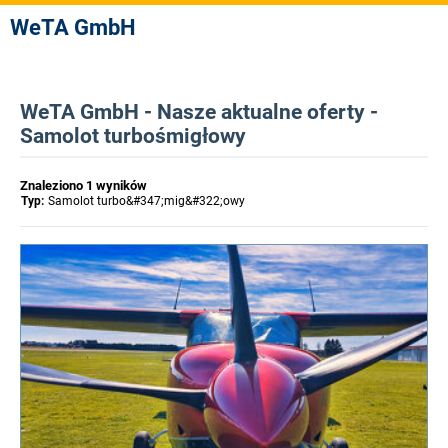
WeTA GmbH
WeTA GmbH - Nasze aktualne oferty -
Samolot turbośmigłowy
Znaleziono 1 wyników
Typ:
Samolot turbo&#347;mig&#322;owy