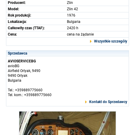
Producent:
Zlin
Model:
Zlin 42
Rok produkcji:
1976
Lokalizacja:
Bulgaria
Całkowity czas (TTAF):
2420 h
Cena:
cena na żądanie
Wszystkie szczególy
Sprzedawca
AVIOSERVICEBG
avioBG
Airfield Orlyak, 9490
9490 Orlyak
Bulgaria
Tel.: +359889775660
Tel. kom.: +359889775660
Kontakt do Sprzedawcy