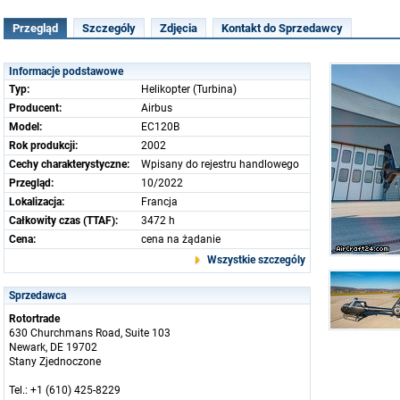
Przegląd
Szczególy
Zdjęcia
Kontakt do Sprzedawcy
Informacje podstawowe
Typ:
Helikopter (Turbina)
Producent:
Airbus
Model:
EC120B
Rok produkcji:
2002
Cechy charakterystyczne:
Wpisany do rejestru handlowego
Przegląd:
10/2022
Lokalizacja:
Francja
Całkowity czas (TTAF):
3472 h
Cena:
cena na żądanie
Wszystkie szczególy
Sprzedawca
Rotortrade
630 Churchmans Road, Suite 103
Newark, DE 19702
Stany Zjednoczone
Tel.: +1 (610) 425-8229