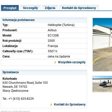
Przegląd
Szczególy
Zdjęcia
Kontakt do Sprzedawcy
Informacje podstawowe
Typ:
Helikopter (Turbina)
Producent:
Airbus
Model:
EC120B
Rok produkcji:
2000
Lokalizacja:
Francja
Całkowity czas (TTAF):
5507 h
Cena:
cena na żądanie
Wszystkie szczególy
Sprzedawca
Rotortrade
630 Churchmans Road, Suite 103
Newark, DE 19702
Stany Zjednoczone
Tel.: +1 (610) 425-8229
Kontakt do Sprzedawcy