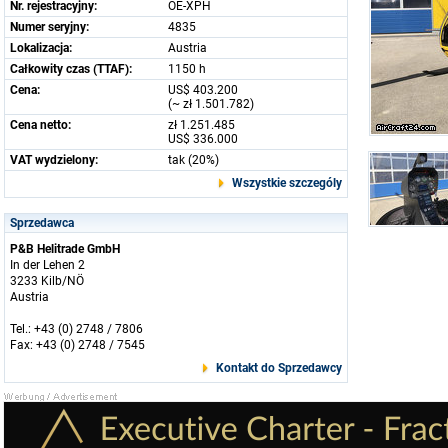
Nr. rejestracyjny:
OE-XPH
Numer seryjny:
4835
Lokalizacja:
Austria
Całkowity czas (TTAF):
1150 h
Cena:
US$ 403.200
(~ zł 1.501.782)
Cena netto:
zł 1.251.485
US$ 336.000
VAT wydzielony:
tak (20%)
Wszystkie szczególy
Sprzedawca
P&B Helitrade GmbH
In der Lehen 2
3233 Kilb/NÖ
Austria
Tel.: +43 (0) 2748 / 7806
Fax: +43 (0) 2748 / 7545
Kontakt do Sprzedawcy