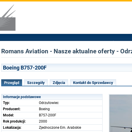
Romans Aviation - Nasze aktualne oferty - Od
Boeing B757-200F
Przegląd
Szczególy
Zdjęcia
Kontakt do Sprzedawcy
Informacje podstawowe
Typ:
Odrzutowiec
Producent:
Boeing
Model:
B757-200F
Rok produkcji:
2000
Lokalizacja:
Zjednoczone Em. Arabskie