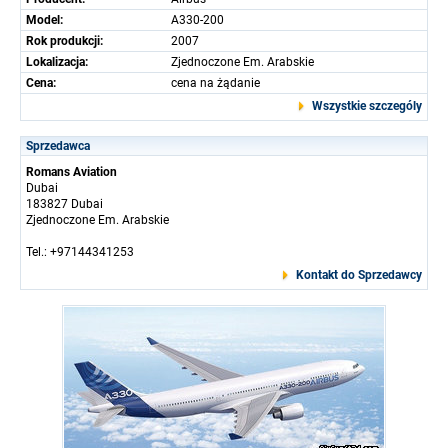
Model:
A330-200
Rok produkcji:
2007
Lokalizacja:
Zjednoczone Em. Arabskie
Cena:
cena na żądanie
Wszystkie szczególy
Sprzedawca
Romans Aviation
Dubai
183827 Dubai
Zjednoczone Em. Arabskie
Tel.: +97144341253
Kontakt do Sprzedawcy