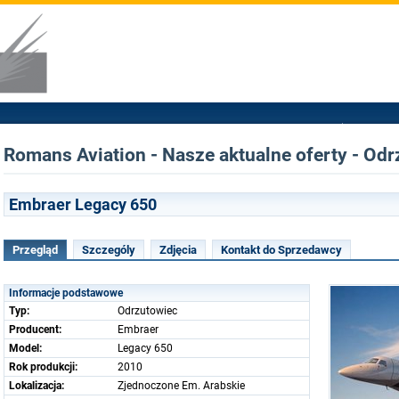
Romans Aviation - Nasze aktualne oferty - Od
Embraer Legacy 650
Przegląd
Szczególy
Zdjęcia
Kontakt do Sprzedawcy
Informacje podstawowe
Typ:
Odrzutowiec
Producent:
Embraer
Model:
Legacy 650
Rok produkcji:
2010
Lokalizacja:
Zjednoczone Em. Arabskie