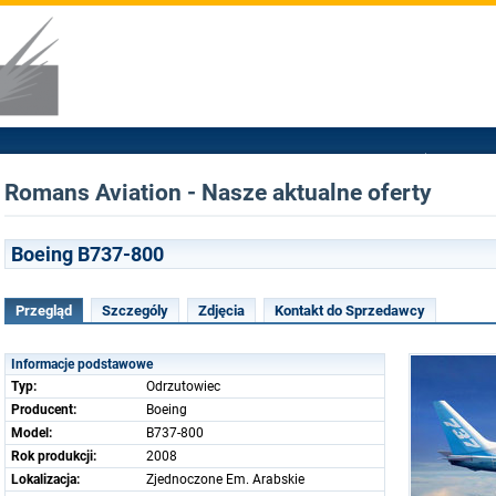
Romans Aviation - Nasze aktualne oferty
Boeing B737-800
Przegląd
Szczególy
Zdjęcia
Kontakt do Sprzedawcy
Informacje podstawowe
Typ:
Odrzutowiec
Producent:
Boeing
Model:
B737-800
Rok produkcji:
2008
Lokalizacja:
Zjednoczone Em. Arabskie