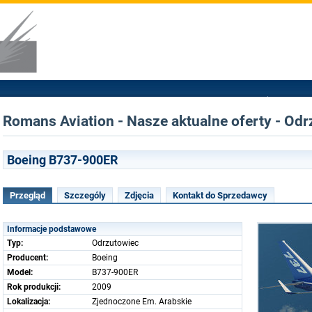
Romans Aviation - Nasze aktualne oferty - Od
Boeing B737-900ER
Przegląd
Szczególy
Zdjęcia
Kontakt do Sprzedawcy
Informacje podstawowe
Typ:
Odrzutowiec
Producent:
Boeing
Model:
B737-900ER
Rok produkcji:
2009
Lokalizacja:
Zjednoczone Em. Arabskie