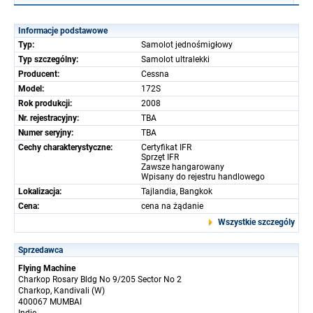
Informacje podstawowe
Typ:
Samolot jednośmigłowy
Typ szczególny:
Samolot ultralekki
Producent:
Cessna
Model:
172S
Rok produkcji:
2008
Nr. rejestracyjny:
TBA
Numer seryjny:
TBA
Cechy charakterystyczne:
Certyfikat IFR
Sprzęt IFR
Zawsze hangarowany
Wpisany do rejestru handlowego
Lokalizacja:
Tajlandia, Bangkok
Cena:
cena na żądanie
Wszystkie szczególy
Sprzedawca
Flying Machine
Charkop Rosary Bldg No 9/205 Sector No 2
Charkop, Kandivali (W)
400067 MUMBAI