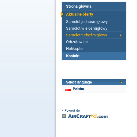
Strona główna
Aktualne oferty
Samolot jednośmigłowy
Samolot wielośmigłowy
Samolot turbośmigłowy
Odrzutowiec
Helikopter
Kontakt
Select language
Polska
« Powrót do