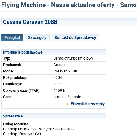
Flying Machine - Nasze aktualne oferty - Sam
Cessna Caravan 208B
Przegląd
Szczególy
Kontakt do Sprzedawcy
Informacje podstawowe
Typ:
Samolot turbośmigłowy
Producent:
Cessna
Model:
Caravan 208B
Rok produkcji:
2004
Lokalizacja:
Indie
Całkowity czas (TTAF):
4150 h
Cena:
cena na żądanie
Wszystkie szczególy
Sprzedawca
Flying Machine
Charkop Rosary Bldg No 9/205 Sector No 2
Charkop, Kandivali (W)