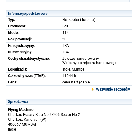
Informacje podstawowe
Typ:
Helikopter (Turbina)
Producent:
Bell
Model:
412
Rok produkcji:
2001
Nr. rejestracyjny:
TBA
Numer seryjny:
TBA
Cechy charakterystyczne:
Zawsze hangarowany
Wpisany do rejestru handlowego
Lokalizacja:
Indie, Mumbai
Całkowity czas (TTAF):
11044 h
Cena:
cena na żądanie
Wszystkie szczególy
Sprzedawca
Flying Machine
Charkop Rosary Bldg No 9/205 Sector No 2
Charkop, Kandivali (W)
400067 MUMBAI
Indie