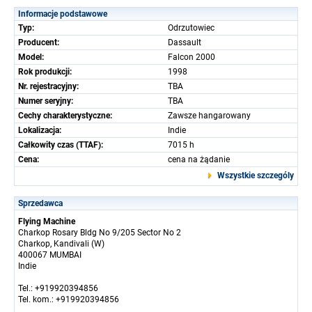
Informacje podstawowe
Typ:
Odrzutowiec
Producent:
Dassault
Model:
Falcon 2000
Rok produkcji:
1998
Nr. rejestracyjny:
TBA
Numer seryjny:
TBA
Cechy charakterystyczne:
Zawsze hangarowany
Lokalizacja:
Indie
Całkowity czas (TTAF):
7015 h
Cena:
cena na żądanie
Wszystkie szczególy
Sprzedawca
Flying Machine
Charkop Rosary Bldg No 9/205 Sector No 2
Charkop, Kandivali (W)
400067 MUMBAI
Indie
Tel.: +919920394856
Tel. kom.: +919920394856