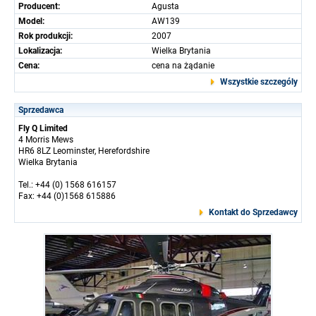
Producent:
Agusta
Model:
AW139
Rok produkcji:
2007
Lokalizacja:
Wielka Brytania
Cena:
cena na żądanie
Wszystkie szczególy
Sprzedawca
Fly Q Limited
4 Morris Mews
HR6 8LZ Leominster, Herefordshire
Wielka Brytania
Tel.: +44 (0) 1568 616157
Fax: +44 (0)1568 615886
Kontakt do Sprzedawcy