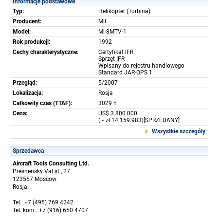
Informacje podstawowe
Typ:
Helikopter (Turbina)
Producent:
Mil
Model:
Mi-8MTV-1
Rok produkcji:
1992
Cechy charakterystyczne:
Certyfikat IFR
Sprzęt IFR
Wpisany do rejestru handlowego
Standard JAR-OPS 1
Przegląd:
5/2007
Lokalizacja:
Rosja
Całkowity czas (TTAF):
3029 h
Cena:
US$ 3.800.000
(~ zł 14.159.983)[SPRZEDANY]
Wszystkie szczególy
Sprzedawca
Aircraft Tools Consulting Ltd.
Presnensky Val st., 27
123557 Moscow
Rosja
Tel.: +7 (495) 769 4242
Tel. kom.: +7 (916) 650 4707