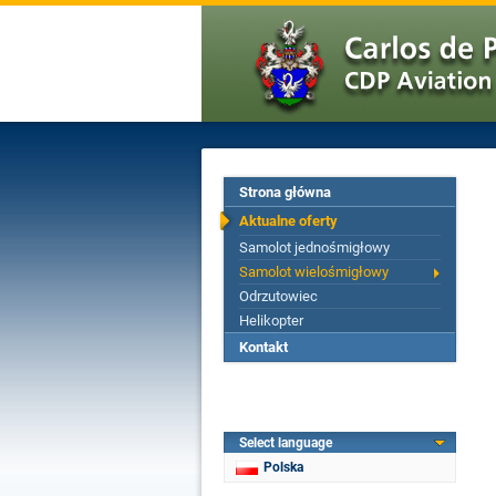
Strona główna
Aktualne oferty
Samolot jednośmigłowy
Samolot wielośmigłowy
Odrzutowiec
Helikopter
Kontakt
Select language
Polska