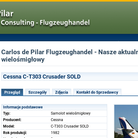
Carlos de Pilar Flugzeughandel - Nasze aktual
wielośmigłowy
Cessna C-T303 Crusader SOLD
Przegląd
Szczególy
Zdjęcia
Kontakt do Sprzedawcy
Informacje podstawowe
Typ:
Samolot wielośmigłowy
Producent:
Cessna
Model:
C-T303 Crusader SOLD
Rok produkcji:
1982