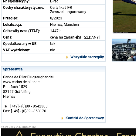
Nr. rejestracyjny:
D-reg
Cechy charakterystyczne:
Certyfikat IFR
Zawsze hangarowany
Przegląd:
8/2023
Lokalizacja:
Niemcy, München
Całkowity czas (TTAF):
1447 h
Cena:
cena na żądanie[SPRZEDANY]
Opodatkowany w UE:
tak
VAT wydzielony:
nie
Wszystkie szczególy
Sprzedawca
Carlos de Pilar Flugzeughandel
www.carlos-de-pilar.de
Postfach 1529
82157 Gräfelfing
Niemcy
Tel.: [+49] - (0)89 - 8542303
Fax: [+49] - (0)89 - 853176
Kontakt do Sprzedawcy