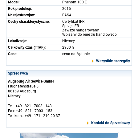
Model:
Phenom 100 E
Rok produkcji:
2015
Nr. rejestracyjny:
EASA
Cechy charakterystyczne:
Certyfikat IFR
Sprzęt IFR
Zawsze hangarowany
Wpisany do rejestru handlowego
Lokalizacja:
Niemcy
Całkowity czas (TTAF):
2900 h
Cena:
cena na żądanie
Wszystkie szczególy
Sprzedawca
Augsburg Air Service GmbH
Flughafenstraße 5
86169 Augsburg
Niemcy
Tel.: +49 - 821 - 7003 - 143
Fax: +49 - 821 - 7003 - 153
Tel. kom.: +49 - 171 - 210 20 37
Kontakt do Sprzedawcy