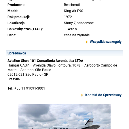
Producent:
Beechcraft
Model:
King Air E90
Rok produkcji:
1972
Lokalizacja:
Stany Zjednoczone
Całkowity czas (TTAF):
11492 h
Cena:
cena na żądanie
Wszystkie szczególy
Sprzedawca
Aviation Store 101 Consultoria Aeronáutica LTDA
Hangar CASP – Avenida Olavo Fontoura, 1078 – Aeroporto Campo de
Marte – Santana, São Paulo
02012-021 São Paulo - SP
Brazylia
Tel.: +55 11 91091-3001
Kontakt do Sprzedawcy