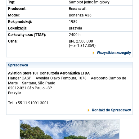
Typ:
Samolot jednośmigłowy
Producent:
Beechcraft
Model:
Bonanza A36
Rok produkcji:
1989
Lokalizacja:
Brazylia
Całkowity czas (TTAF):
2400 h
Cena:
BRL 2.500.000
(~ zł 1.817.359)
Wszystkie szczególy
Sprzedawca
Aviation Store 101 Consultoria Aeronáutica LTDA
Hangar CASP – Avenida Olavo Fontoura, 1078 – Aeroporto Campo de
Marte – Santana, São Paulo
02012-021 São Paulo - SP
Brazylia
Tel.: +55 11 91091-3001
Kontakt do Sprzedawcy