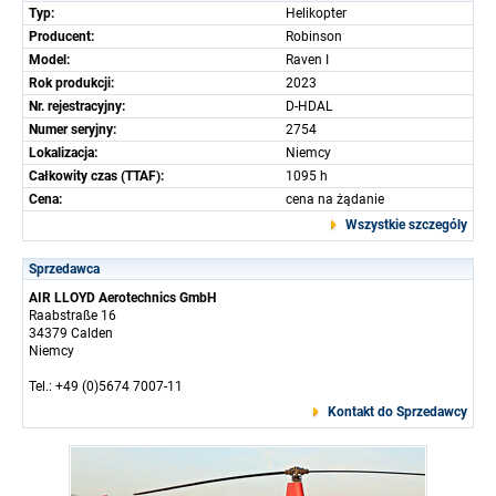
Typ:
Helikopter
Producent:
Robinson
Model:
Raven I
Rok produkcji:
2023
Nr. rejestracyjny:
D-HDAL
Numer seryjny:
2754
Lokalizacja:
Niemcy
Całkowity czas (TTAF):
1095 h
Cena:
cena na żądanie
Wszystkie szczególy
Sprzedawca
AIR LLOYD Aerotechnics GmbH
Raabstraße 16
34379 Calden
Niemcy
Tel.: +49 (0)5674 7007-11
Kontakt do Sprzedawcy